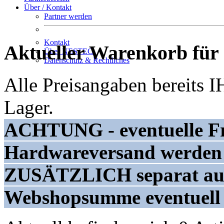
Über / Kontakt
Partner werden
Kontakt
Aktueller Warenkorb für
Über NESTEC
Datenschutz & Rechtliches
Alle Preisangaben bereits
Lager.
ACHTUNG - eventuelle Fr
Hardwareversand werden i
ZUSÄTZLICH separat ausg
Webshopsumme eventuell n