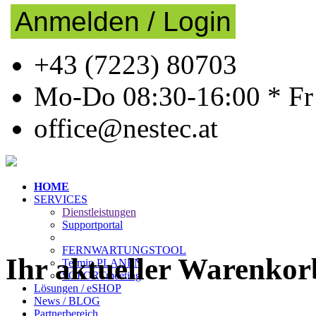
Anmelden / Login
+43 (7223) 80703
Mo-Do 08:30-16:00 * Fr
office@nestec.at
HOME
SERVICES
Dienstleistungen
Supportportal
FERNWARTUNGSTOOL
Ihr aktueller Warenkor
Termin PLANEN
SOFORTmeeting
Lösungen / eSHOP
News / BLOG
Partnerbereich