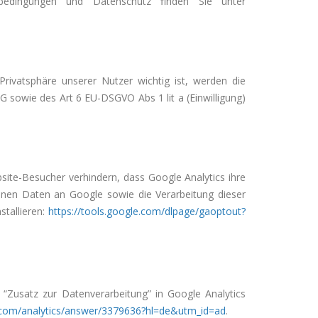
sbedingungen und Datenschutz finden Sie unter
ivatsphäre unserer Nutzer wichtig ist, werden die
 sowie des Art 6 EU-DSGVO Abs 1 lit a (Einwilligung)
ebsite-Besucher verhindern, dass Google Analytics ihre
nen Daten an Google sowie die Verarbeitung dieser
stallieren:
https://tools.google.com/dlpage/gaoptout?
“Zusatz zur Datenverarbeitung” in Google Analytics
e.com/analytics/answer/3379636?hl=de&utm_id=ad
.