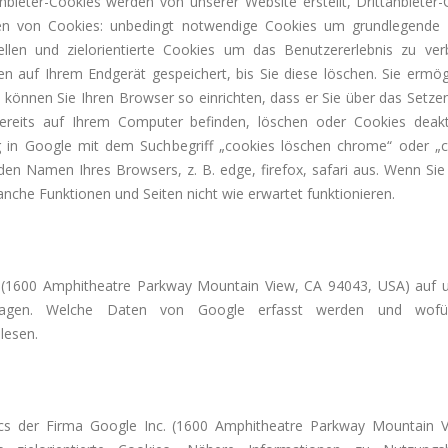
nbieter-Cookies werden von unserer Website erstellt, Drittanbiete
rien von Cookies: unbedingt notwendige Cookies um grundlegende F
ellen und zielorientierte Cookies um das Benutzererlebnis zu ve
iben auf Ihrem Endgerät gespeichert, bis Sie diese löschen. Sie er
önnen Sie Ihren Browser so einrichten, dass er Sie über das Setzen 
 bereits auf Ihrem Computer befinden, löschen oder Cookies deak
ng in Google mit dem Suchbegriff „cookies löschen chrome“ oder „
 Namen Ihres Browsers, z. B. edge, firefox, safari aus. Wenn Sie un
nche Funktionen und Seiten nicht wie erwartet funktionieren.
(1600 Amphitheatre Parkway Mountain View, CA 94043, USA) auf u
ragen. Welche Daten von Google erfasst werden und wofü
lesen.
ics der Firma Google Inc. (1600 Amphitheatre Parkway Mountain V