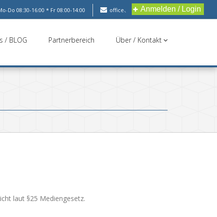
Anmelden / Login
Mo-Do 08:30-16:00 * Fr 08:00-14:00
office@nestec.at
s / BLOG
Partnerbereich
Über / Kontakt
cht laut §25 Mediengesetz.