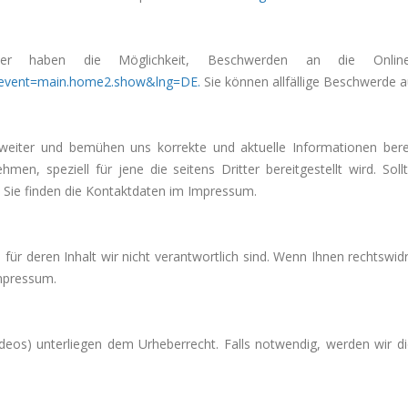
ucher haben die Möglichkeit, Beschwerden an die OnlineS
m?event=main.home2.show&lng=DE.
Sie können allfällige Beschwerde 
 weiter und bemühen uns korrekte und aktuelle Informationen berei
hmen, speziell für jene die seitens Dritter bereitgestellt wird. So
n, Sie finden die Kontaktdaten im Impressum.
r deren Inhalt wir nicht verantwortlich sind. Wenn Ihnen rechtswidri
Impressum.
 Videos) unterliegen dem Urheberrecht. Falls notwendig, werden wir d