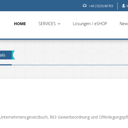
+43 (7223) 80703
HOME
SERVICES
Lösungen / eSHOP
New
ils
4 Unternehmensgesetzbuch, §63 Gewerbeordnung und Offenlegungspfli