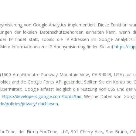
ymisierung von Google Analytics implementiert. Diese Funktion wu
gen der lokalen Datenschutzbehörden einhalten kann, wenn die
er IP findet statt, sobald die IP-Adressen im Google Analytics-
. Mehr Informationen zur IP-Anonymisierung finden Sie auf
https://su
 (1600 Amphitheatre Parkway Mountain View, CA 94043, USA) auf 
ookies and die Google Fonts API gesendet. Sollten Sie ein Konto bei
ermittelt. Google erfasst lediglich die Nutzung von CSS und der v
f
https://developers.google.com/fonts/faq
. Welche Daten von Googl
de/policies/privacy/ nachlesen
.
 YouTube, der Firma YouTube, LLC, 901 Cherry Ave., San Bruno, CA