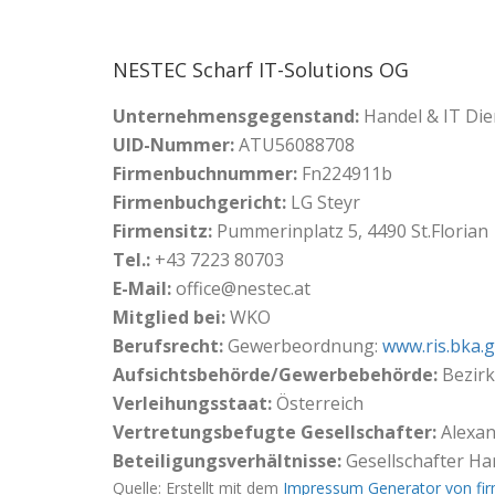
NESTEC Scharf IT-Solutions OG
Unternehmensgegenstand:
Handel & IT Die
UID-Nummer:
ATU56088708
Firmenbuchnummer:
Fn224911b
Firmenbuchgericht:
LG Steyr
Firmensitz:
Pummerinplatz 5, 4490 St.Florian
Tel.:
+43 7223 80703
E-Mail:
office@nestec.at
Mitglied bei:
WKO
Berufsrecht:
Gewerbeordnung:
www.ris.bka.g
Aufsichtsbehörde/Gewerbebehörde:
Bezirk
Verleihungsstaat:
Österreich
Vertretungsbefugte Gesellschafter:
Alexan
Beteiligungsverhältnisse:
Gesellschafter Ha
Quelle: Erstellt mit dem
Impressum Generator von fi